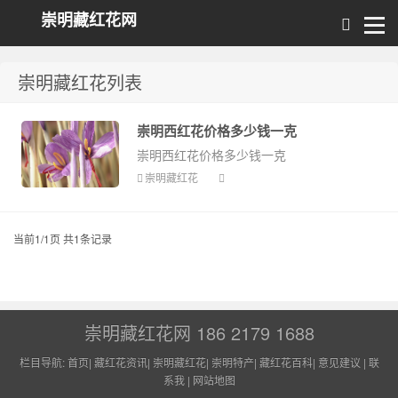
崇明藏红花网
崇明藏红花列表
崇明西红花价格多少钱一克
崇明西红花价格多少钱一克
崇明藏红花
当前1/1页 共1条记录
崇明藏红花网 186 2179 1688
栏目导航:
首页
|
藏红花资讯
|
崇明藏红花
|
崇明特产
|
藏红花百科
|
意见建议
|
联
系我
|
网站地图